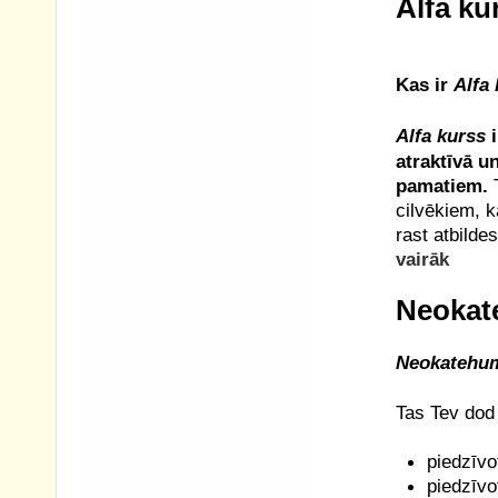
Alfa ku
Kas ir
Alfa
Alfa kurss
i
atraktīvā u
pamatiem.
cilvēkiem, k
rast atbild
vairāk
Neokat
Neokatehum
Tas Tev dod 
piedzīvo
piedzīvo