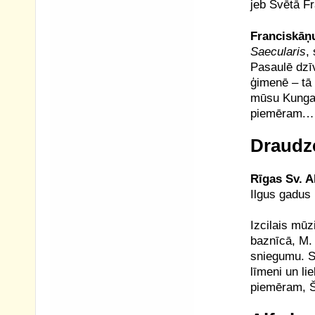
jeb Svētā F
Franciskāņ
Saecularis
,
Pasaulē dzī
ģimenē – tā 
mūsu Kunga 
piemēram.
Draudz
Rīgas Sv. A
Ilgus gadus
Izcilais mūz
baznīcā, M.
sniegumu. S
līmeni un li
piemēram,