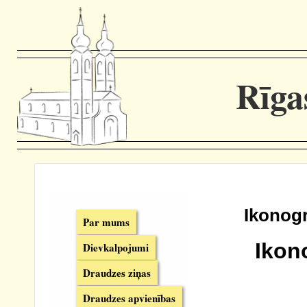
Rīga
Ikonogr
Par mums
Ikon
Dievkalpojumi
Draudzes ziņas
Draudzes apvienības