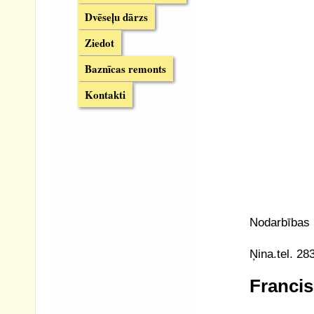
Dvēseļu dārzs
Ziedot
Baznīcas remonts
Kontakti
Nodarbības n
Ņina.tel. 2
Franci