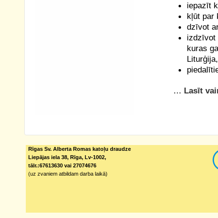
iepazīt k
kļūt par k
dzīvot ar
izdzīvot
kuras ga
Liturģij
piedalīti
…
Lasīt vai
Rīgas Sv. Alberta Romas katoļu draudze
Liepājas iela 38, Rīga, Lv-1002,
tālr.:67613630 vai 27074676
(uz zvaniem atbildam darba laikā)