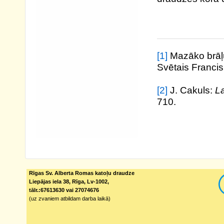
[1]
Mazāko brāļu
Svētais Francis
[2]
J. Cakuls:
L
710.
Rīgas Sv. Alberta Romas katoļu draudze
Liepājas iela 38, Rīga, Lv-1002,
tālr.:67613630 vai 27074676
(uz zvaniem atbildam darba laikā)