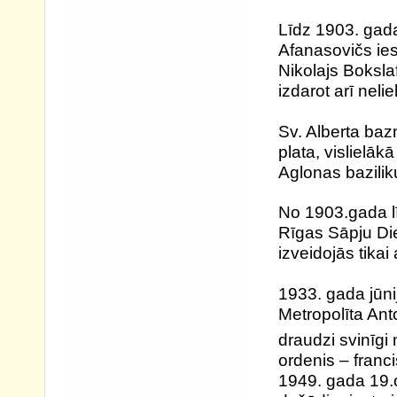
Līdz 1903. gada
Afanasovičs ies
Nikolajs Boksla
izdarot arī nel
Sv. Alberta baz
plata, vislielāk
Aglonas baziliku
No 1903.gada l
Rīgas Sāpju Die
izveidojās tika
1933. gada jūn
Metropolīta Ant
draudzi svinīgi
ordenis – franc
1949. gada 19.