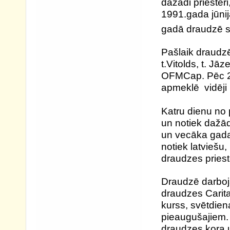
dažādi priester
1991.gada jūnij
gadā draudzē sk
Pašlaik draudzē
t.Vitolds, t. J
OFMCap. Pēc 20
apmeklē vidēji 
Katru dienu no 
un notiek dažā
un vecāka gada
notiek latviešu,
draudzes priest
Draudzē darboj
draudzes Carita
kurss, svētdie
pieaugušajiem.
draudzes kora 