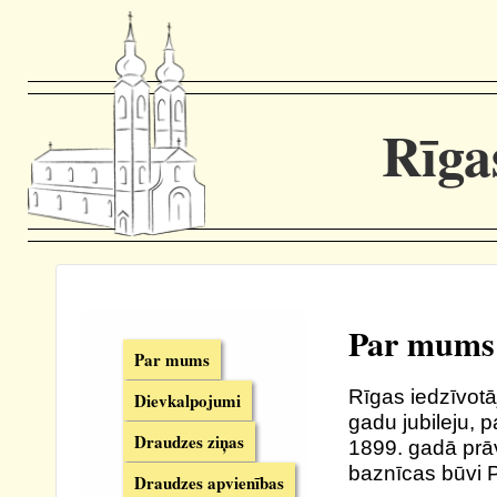
Rīga
Par mums
Par mums
Rīgas iedzīvotā
Dievkalpojumi
gadu jubileju, 
Draudzes ziņas
1899. gadā prāv
baznīcas būvi 
Draudzes apvienības