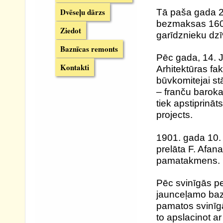
Dvēseļu dārzs
Tā paša gada 2
bezmaksas 1600
Ziedot
garīdznieku dzī
Baznīcas remonts
Pēc gada, 14. Jū
Kontakti
Arhitektūras fa
būvkomitejai st
– franču baroka
tiek apstiprināt
projects.
1901. gada 10
prelāta F. Afan
pamatakmens.
Pēc svinīgās pe
jaunceļamo baz
pamatos svinīg
to apslacinot ar