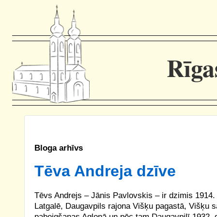
Rīga
Bloga arhīvs
Tēva Andreja dzīve
Tēvs Andrejs – Jānis Pavlovskis – ir dzimis 1914. 
Latgalē, Daugavpils rajona Višķu pagastā, Višķu 
pabeigšanas Aglonā un pēc tam Daugavpilī 1932. g