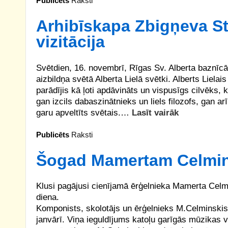
Publicēts
Raksti
Arhibīskapa Zbigņeva S
vizitācija
Svētdien, 16. novembrī, Rīgas Sv. Alberta baznīcā
aizbildņa svētā Alberta Lielā svētki. Alberts Lielais
parādījis kā ļoti apdāvināts un vispusīgs cilvēks, ka
gan izcils dabaszinātnieks un liels filozofs, gan a
garu apveltīts svētais.…
Lasīt vairāk
Publicēts
Raksti
Šogad Mamertam Celmin
Klusi pagājusi cienījamā ērģelnieka Mamerta Cel
diena.
Komponists, skolotājs un ērģelnieks M.Celminskis
janvārī. Viņa ieguldījums katoļu garīgās mūzikas v