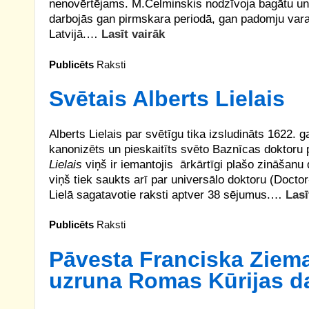
nenovērtējams. M.Celminskis nodzīvoja bagātu un
darbojās gan pirmskara periodā, gan padomju varas
Latvijā.…
Lasīt vairāk
Publicēts
Raksti
Svētais Alberts Lielais
Alberts Lielais par svētīgu tika izsludināts 1622. g
kanonizēts un pieskaitīts svēto Baznīcas doktor
Lielais
viņš ir iemantojis ārkārtīgi plašo zināšanu
viņš tiek saukts arī par universālo doktoru (Doctor
Lielā sagatavotie raksti aptver 38 sējumus.…
Lasī
Publicēts
Raksti
Pāvesta Franciska Ziem
uzruna Romas Kūrijas d