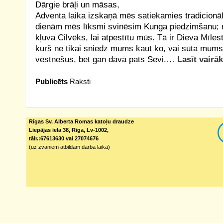
Dārgie brāļi un māsas,
Adventa laika izskaņā mēs satiekamies tradicionāl
dienām mēs līksmi svinēsim Kunga piedzimšanu; 
kļuva Cilvēks, lai atpestītu mūs. Tā ir Dieva Mīles
kurš ne tikai sniedz mums kaut ko, vai sūta mums
vēstnešus, bet gan dāvā pats Sevi.…
Lasīt vairāk
Publicēts
Raksti
Rīgas Sv. Alberta Romas katoļu draudze
Liepājas iela 38, Rīga, Lv-1002,
tālr.:67613630 vai 27074676
(uz zvaniem atbildam darba laikā)