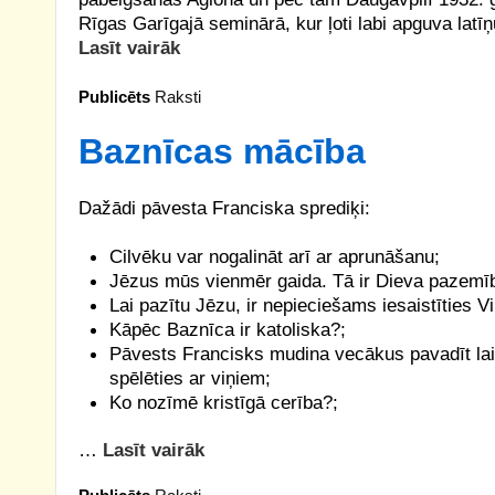
Rīgas Garīgajā seminārā, kur ļoti labi apguva lat
Lasīt vairāk
Publicēts
Raksti
Baznīcas mācība
Dažādi pāvesta Franciska sprediķi:
Cilvēku var nogalināt arī ar aprunāšanu;
Jēzus mūs vienmēr gaida. Tā ir Dieva pazemīb
Lai pazītu Jēzu, ir nepieciešams iesaistīties V
Kāpēc Baznīca ir katoliska?;
Pāvests Francisks mudina vecākus pavadīt lai
spēlēties ar viņiem;
Ko nozīmē kristīgā cerība?;
…
Lasīt vairāk