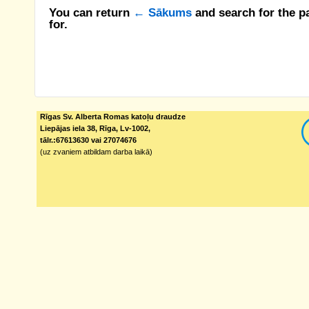
You can return
← Sākums
and search for the p
for.
Rīgas Sv. Alberta Romas katoļu draudze
Liepājas iela 38, Rīga, Lv-1002,
tālr.:67613630 vai 27074676
(uz zvaniem atbildam darba laikā)