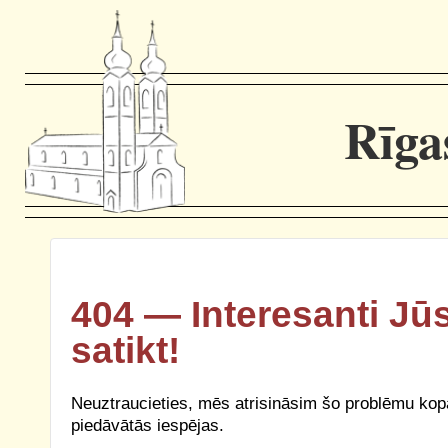
Rīga
404 — Interesanti Jūs
satikt!
Neuztraucieties, mēs atrisināsim šo problēmu ko
piedāvātās iespējas.